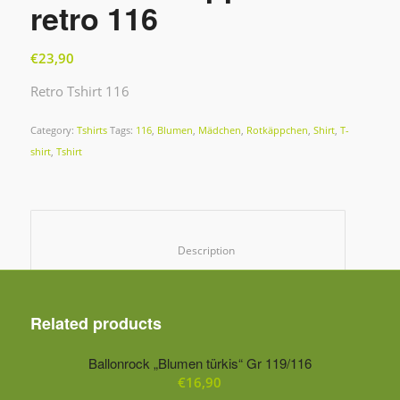
retro 116
€
23,90
Retro Tshirt 116
Category:
Tshirts
Tags:
116
,
Blumen
,
Mädchen
,
Rotkäppchen
,
Shirt
,
T-
shirt
,
Tshirt
						Description					
Related products
Ballonrock „Blumen türkis“ Gr 119/116
€
16,90