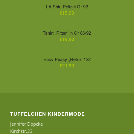
LA Shirt Polizei Gr 92
€
15,90
Tshirt „Ritter“ in Gr 86/92
€
19,90
Easy Peasy „Retro“ 122
€
21,90
TUFFELCHEN KINDERMODE
Jennifer Döpcke
Kirchstr.33