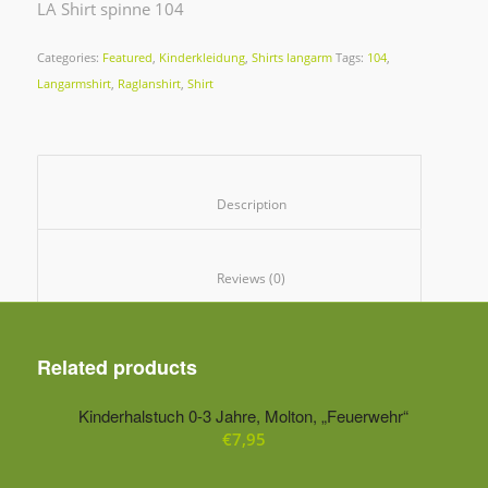
LA Shirt spinne 104
Categories:
Featured
,
Kinderkleidung
,
Shirts langarm
Tags:
104
,
Langarmshirt
,
Raglanshirt
,
Shirt
						Description					
						Reviews (0)					
Related products
Kinderhalstuch 0-3 Jahre, Molton, „Feuerwehr“
€
7,95