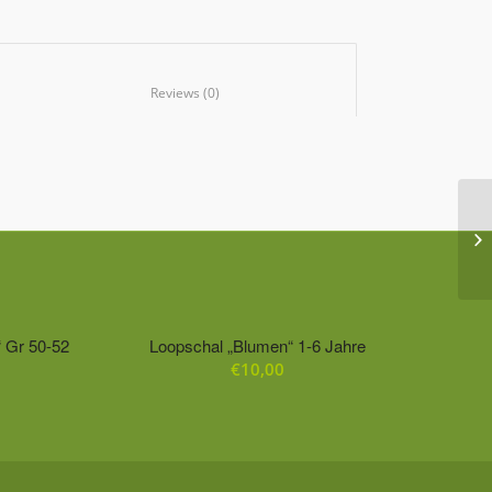
						Reviews (0)					
 Gr 50-52
Loopschal „Blumen“ 1-6 Jahre
€
10,00