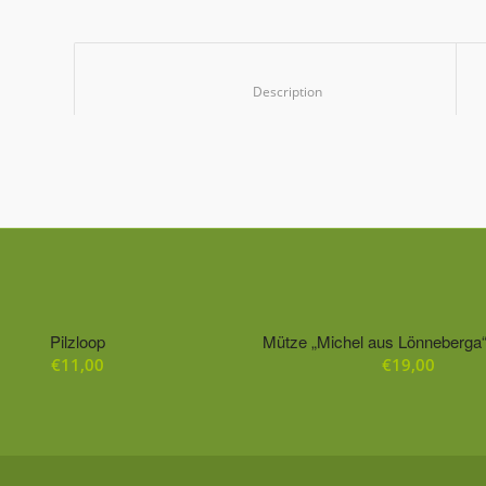
						Description					
Pilzloop
Mütze „Michel aus Lönneberga“
€
11,00
€
19,00