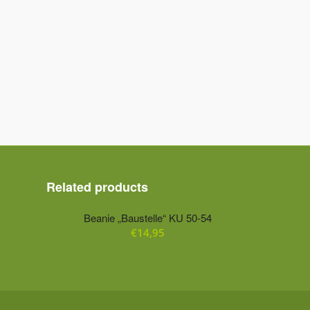
Related products
Beanie „Baustelle“ KU 50-54
€
14,95