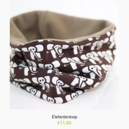
Produkte
in
aufsteigender
Reihenfolge
zu
sortieren
Elefantenloop
€
11,00