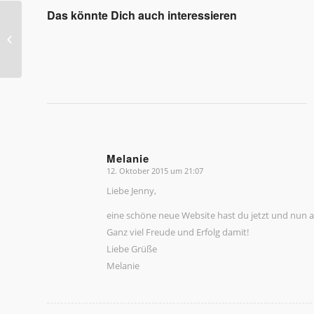
Das könnte Dich auch interessieren
Willkommen!
Melanie
12. Oktober 2015 um 21:07
sagte:
Liebe Jenny,
eine schöne neue Website hast du jetzt und nun 
Ganz viel Freude und Erfolg damit!
Liebe Grüße
Melanie