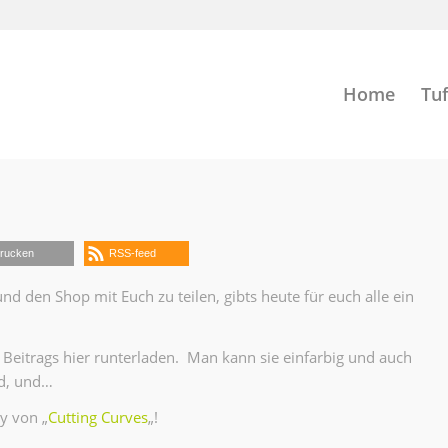
Home
Tuf
rucken
RSS-feed
den Shop mit Euch zu teilen, gibts heute für euch alle ein
s Beitrags hier runterladen. Man kann sie einfarbig und auch
nd, und…
y von „
Cutting Curves
„!