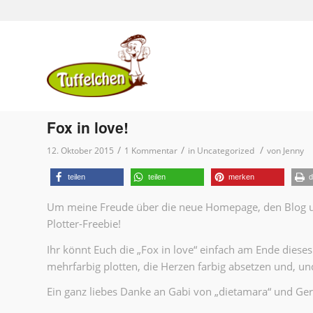
Fox in love!
/
/
/
12. Oktober 2015
1 Kommentar
in
Uncategorized
von
Jenny
teilen
teilen
merken
d
Um meine Freude über die neue Homepage, den Blog und 
Plotter-Freebie!
Ihr könnt Euch die „Fox in love“ einfach am Ende diese
mehrfarbig plotten, die Herzen farbig absetzen und, u
Ein ganz liebes Danke an Gabi von „dietamara“ und Ger