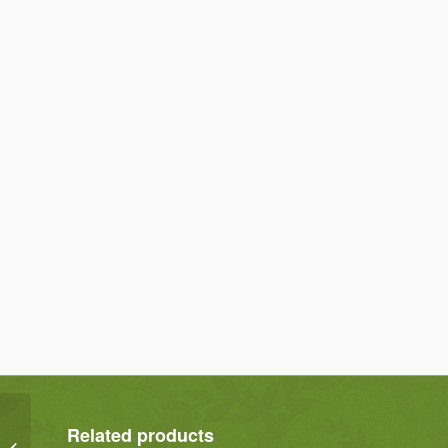
Related products
Musselin Halstuch – 3-