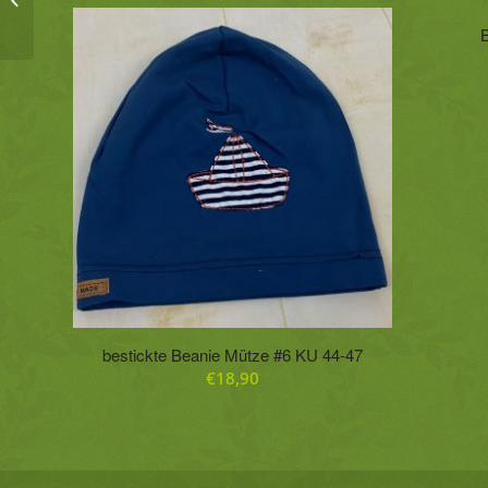
10 Jahre #6
bestickte Beanie Mütze #6 KU 44-47
€
18,90