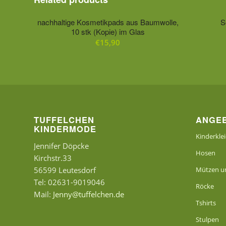
nachhaltige Kosmetikpads aus Baumwolle,
S
10 stk (Kopie) im Glas
€
15,90
TUFFELCHEN
ANGE
KINDERMODE
Kinderkle
Jennifer Döpcke
Hosen
Kirchstr.33
56599 Leutesdorf
Mützen un
Tel: 02631-9019046
Röcke
Mail:
Jenny@tuffelchen.de
Tshirts
Stulpen