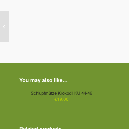
Schlupfmütze Krokodil
KU 44-46
You may also like…
Schlupfmütze Krokodil KU 44-46
€
19,00
Related products