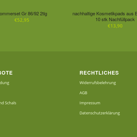
ommerset Gr 86/92 2tlg
nachhaltige Kosmetikpads aus 
10 stk Nachfüllpack
€
52,95
€
13,90
BOTE
RECHTLICHES
idung
Widerrufsbelehrung
AGB
d Schals
Impressum
Datenschutzerklärung