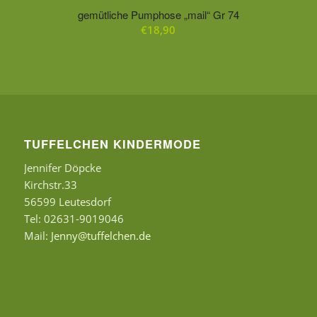
gemütliche Pumphose „mail“ Gr 74
€
18,90
TUFFELCHEN KINDERMODE
Jennifer Döpcke
Kirchstr.33
56599 Leutesdorf
Tel: 02631-9019046
Mail:
Jenny@tuffelchen.de