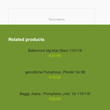
						Description					
Related products
Ballonrock big blue Stars 110/116
€
29,90
gemütliche Pumphose „Pferde“ Gr 68
€
18,00
Baggy Jeans / Pumphose „chic“ Gr 110/116
€
36,00