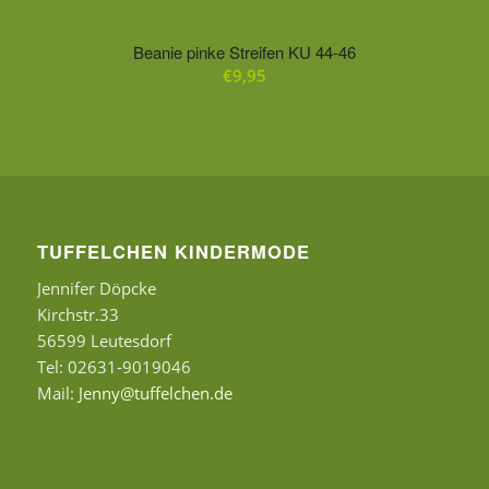
Beanie pinke Streifen KU 44-46
€
9,95
TUFFELCHEN KINDERMODE
Jennifer Döpcke
Kirchstr.33
56599 Leutesdorf
Tel: 02631-9019046
Mail:
Jenny@tuffelchen.de