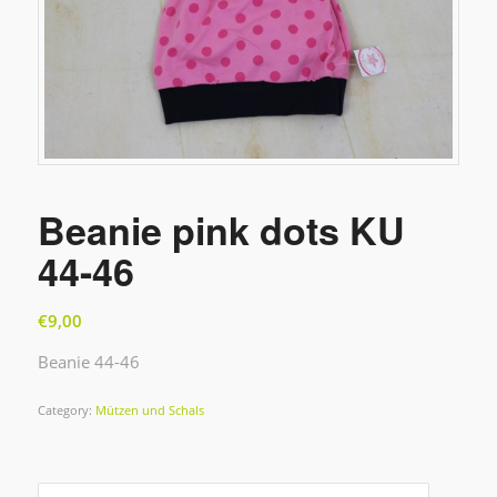
Beanie pink dots KU
44-46
€
9,00
Beanie 44-46
Category:
Mützen und Schals