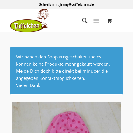
Schreib mir:
jenny@tuffelchen.de
Wir haben den Shop ausgeschaltet und es
können keine Produkte mehr gekauft werden.
Melde Dich doch bitte direkt bei mir über die
angegeben Kontaktmöglichkeiten.
Vielen Dank!