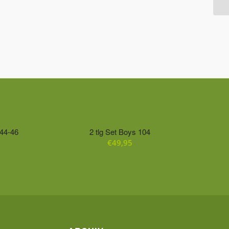
 44-46
2 tlg Set Boys 104
€
49,95