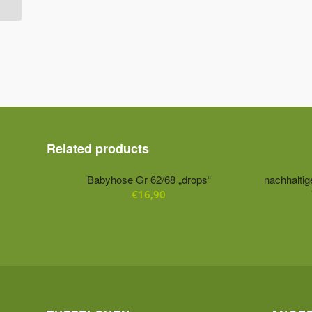
Related products
Babyhose Gr 62/68 „drops“
nachhalti
€
16,90