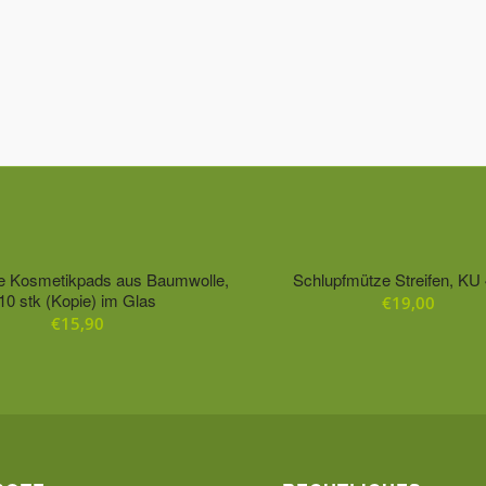
ge Kosmetikpads aus Baumwolle,
Schlupfmütze Streifen, KU
10 stk (Kopie) im Glas
€
19,00
€
15,90