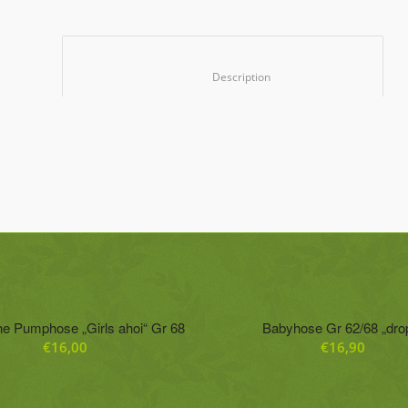
						Description					
he Pumphose „Girls ahoi“ Gr 68
Babyhose Gr 62/68 „dro
€
16,00
€
16,90