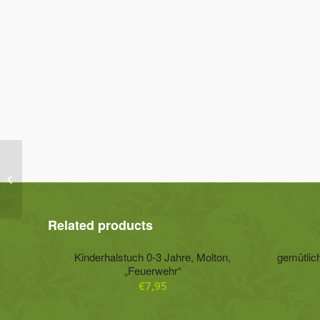
Ballonrock „Chemie“
110/116
Related products
Kinderhalstuch 0-3 Jahre, Molton,
gemütlic
„Feuerwehr“
€
7,95