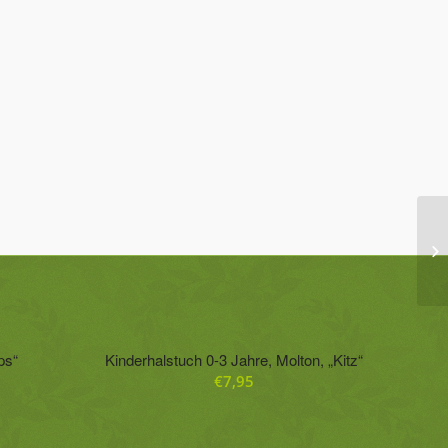
ps“
Kinderhalstuch 0-3 Jahre, Molton, „Kitz“
€
7,95