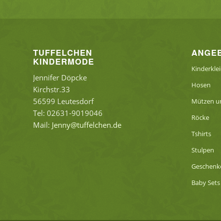
TUFFELCHEN
ANGE
KINDERMODE
Kinderkle
Jennifer Döpcke
Hosen
Kirchstr.33
56599 Leutesdorf
Mützen un
Tel: 02631-9019046
Röcke
Mail:
Jenny@tuffelchen.de
Tshirts
Stulpen
Geschenk
Baby Sets