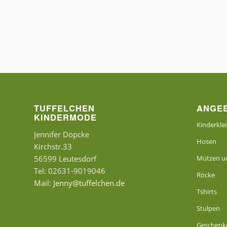
TUFFELCHEN
ANGE
KINDERMODE
Kinderkle
Jennifer Döpcke
Hosen
Kirchstr.33
56599 Leutesdorf
Mützen un
Tel: 02631-9019046
Röcke
Mail:
Jenny@tuffelchen.de
Tshirts
Stulpen
Geschenk