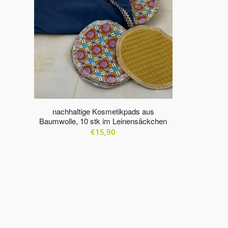
aufsteigender
Reihenfolge
zu
sortieren
nachhaltige Kosmetikpads aus
Baumwolle, 10 stk im Leinensäckchen
€
15,90