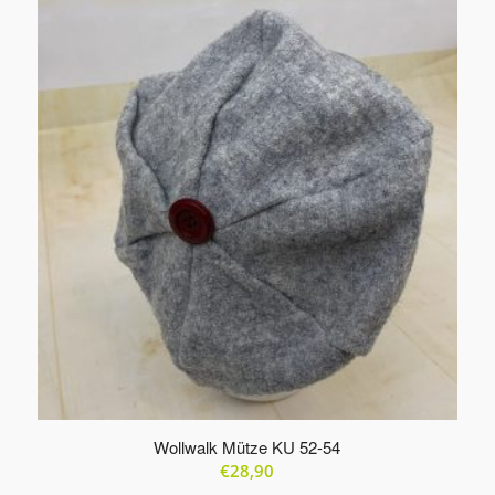
Produkte
in
aufsteigender
Reihenfolge
zu
sortieren
Wollwalk Mütze KU 52-54
€
28,90