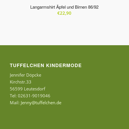
Produkte
Langarmshirt Äpfel und Birnen 86/92
in
€
22,90
aufsteigender
Reihenfolge
zu
sortieren
TUFFELCHEN KINDERMODE
Jennifer Döpcke
Kirchstr.33
56599 Leutesdorf
Tel: 02631-9019046
Mail:
Jenny@tuffelchen.de