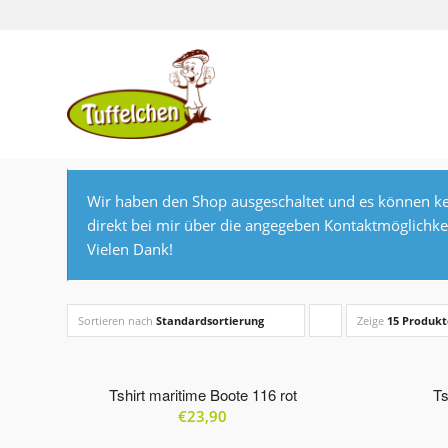
Wir haben den Shop ausgeschaltet und es können ke
direkt bei mir über die angegeben Kontaktmöglichke
Vielen Dank!
Sortieren nach
Standardsortierung
Zeige
Klicke,
15 Produkt
um
die
Tshirt maritime Boote 116 rot
Ts
€
23,90
Produkte
in