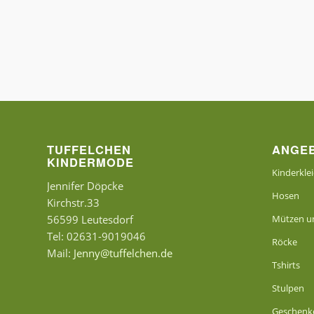
TUFFELCHEN
ANGE
KINDERMODE
Kinderkle
Jennifer Döpcke
Hosen
Kirchstr.33
56599 Leutesdorf
Mützen un
Tel: 02631-9019046
Röcke
Mail:
Jenny@tuffelchen.de
Tshirts
Stulpen
Geschenk