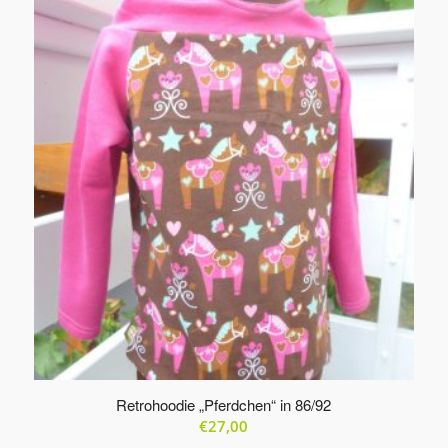
Produkte
in
aufsteigender
Reihenfolge
zu
sortieren
Retrohoodie „Pferdchen“ in 86/92
€
27,00