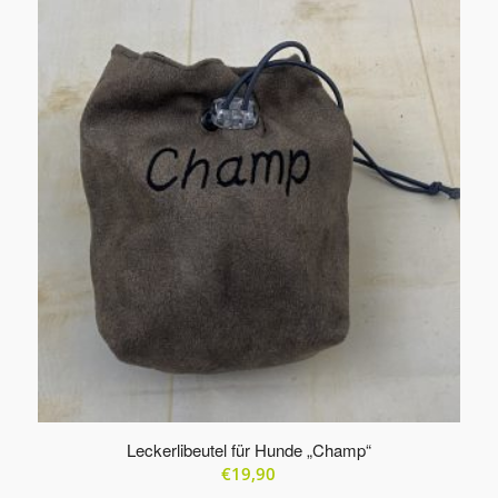
Produkte
in
aufsteigender
Reihenfolge
zu
sortieren
Leckerlibeutel für Hunde „Champ“
€
19,90