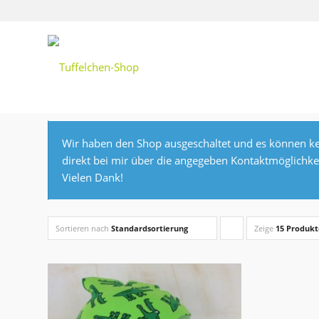
Wir haben den Shop ausgeschaltet und es können ke
direkt bei mir über die angegeben Kontaktmöglichke
Vielen Dank!
Sortieren nach
Standardsortierung
Zeige
Klicke,
15 Produkt
um
die
Produkte
in