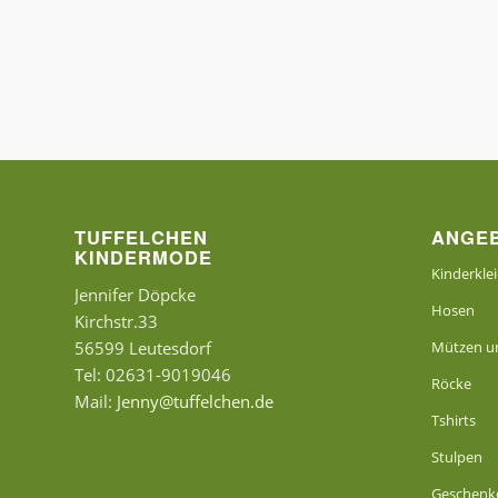
TUFFELCHEN
ANGE
KINDERMODE
Kinderkle
Jennifer Döpcke
Hosen
Kirchstr.33
56599 Leutesdorf
Mützen un
Tel: 02631-9019046
Röcke
Mail:
Jenny@tuffelchen.de
Tshirts
Stulpen
Geschenk