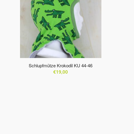
aufsteigender
Reihenfolge
zu
sortieren
Schlupfmütze Krokodil KU 44-46
€
19,00