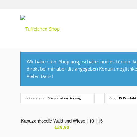
Wir haben den Shop ausgeschaltet und es können ke
direkt bei mir über die angegeben Kontaktmöglichke
Vielen Dank!
Sortieren nach
Standardsortierung
Zeige
Klicke,
15 Produkt
um
die
Kapuzenhoodie Wald und Wiese 110-116
€
29,90
Produkte
in