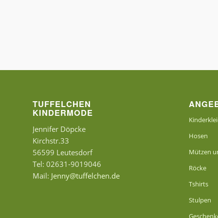
TUFFELCHEN
ANGE
KINDERMODE
Kinderkle
Jennifer Döpcke
Hosen
Kirchstr.33
56599 Leutesdorf
Mützen un
Tel: 02631-9019046
Röcke
Mail:
Jenny@tuffelchen.de
Tshirts
Stulpen
Geschenk