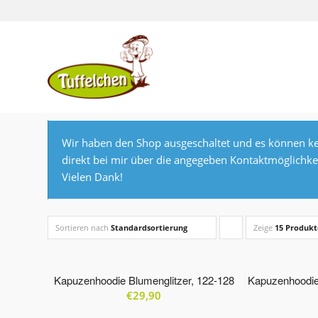
Wir haben den Shop ausgeschaltet und es können ke
direkt bei mir über die angegeben Kontaktmöglichke
Vielen Dank!
Sortieren nach
Standardsortierung
Zeige
Klicke,
15 Produkt
um
die
Kapuzenhoodie Blumenglitzer, 122-128
Kapuzenhoodie
€
29,90
Produkte
in