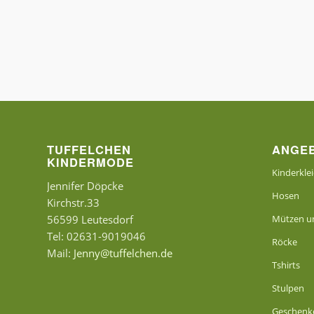
TUFFELCHEN
ANGE
KINDERMODE
Kinderkle
Jennifer Döpcke
Hosen
Kirchstr.33
56599 Leutesdorf
Mützen un
Tel: 02631-9019046
Röcke
Mail:
Jenny@tuffelchen.de
Tshirts
Stulpen
Geschenk