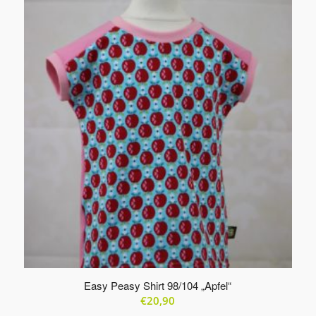
Produkte
in
aufsteigender
Reihenfolge
zu
sortieren
Easy Peasy Shirt 98/104 „Apfel“
€
20,90