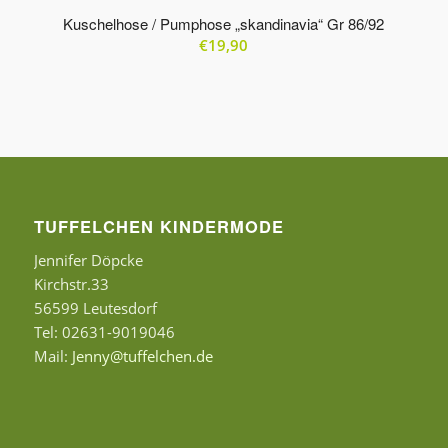
Produkte
Kuschelhose / Pumphose „skandinavia“ Gr 86/92
in
€
19,90
absteigender
Reihenfolge
zu
sortieren
TUFFELCHEN KINDERMODE
Jennifer Döpcke
Kirchstr.33
56599 Leutesdorf
Tel: 02631-9019046
Mail:
Jenny@tuffelchen.de